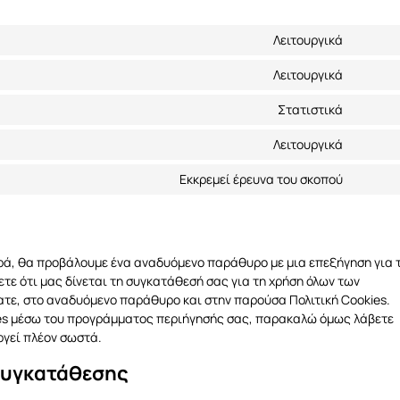
Λειτουργικά
Consen
to
Λειτουργικά
Consen
service
to
compli
Στατιστικά
Consen
service
to
wordpr
Λειτουργικά
Consen
service
to
google-
Εκκρεμεί έρευνα του σκοπού
Consen
service
analyti
to
wpml
service
Διάφορ
ρά, θα προβάλουμε ένα αναδυόμενο παράθυρο με μια επεξήγηση για 
ετε ότι μας δίνεται τη συγκατάθεσή σας για τη χρήση όλων των
ατε, στο αναδυόμενο παράθυρο και στην παρούσα Πολιτική Cookies.
ies μέσω του προγράμματος περιήγησής σας, παρακαλώ όμως λάβετε
ργεί πλέον σωστά.
 συγκατάθεσης