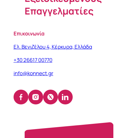
Επαγγελματίες
Επικοινωνία
Ελ. Βενιζέλου 4, Κέρκυρα, Ελλάδα
+30 26617 00770
info@konnect.gr
Facebook
Instagram
X
LinkedIn
(opens
(opens
(opens
(opens
in
in
in
in
a
a
a
a
new
new
new
new