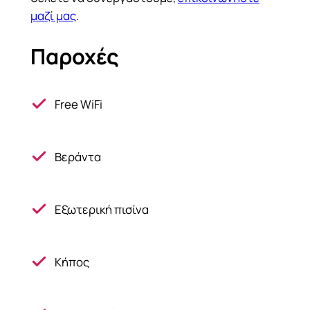
μαζί μας
.
Παροχές
Free WiFi
Βεράντα
Εξωτερική πισίνα
Κήπος