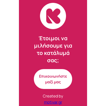
tab)
tab)
tab)
tab)
Έτοιμοι να
μιλήσουμε για
το κατάλυμά
σας;
Επικοινωνήστε
μαζί μας
Created by
motivar.gr