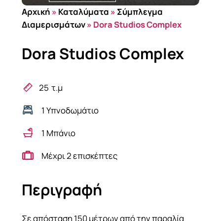
Αρχική
»
Καταλύματα
»
Σύμπλεγμα
Διαμερισμάτων
»
Dora Studios Complex
Dora Studios Complex
25
τ.μ
1 Υπνοδωμάτιο
1 Μπάνιο
Μέχρι 2 επισκέπτες
Περιγραφή
Σε απόσταση 150 μέτρων από την παραλία