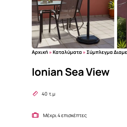
Αρχική
»
Καταλύματα
»
Σύμπλεγμα Διαμ
Ionian Sea View
40
τ.μ
Μέχρι 4 επισκέπτες