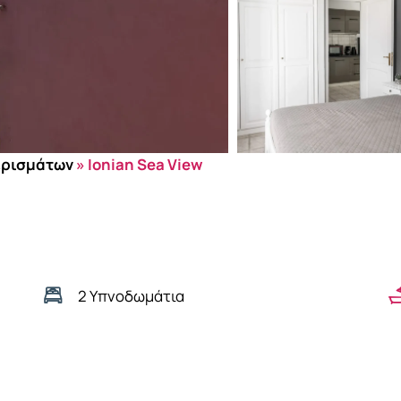
ερισμάτων
»
Ionian Sea View
2 Υπνοδωμάτια