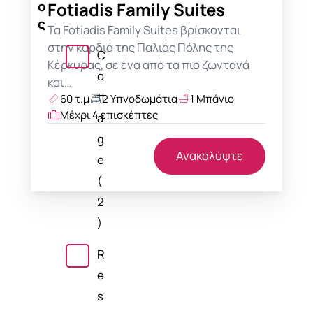
ο
Fotiadis Family Suites
ς
Τα Fotiadis Family Suites βρίσκονται
στην καρδιά της Παλιάς Πόλης της
C
Κέρκυρας, σε ένα από τα πιο ζωντανά
o
και…
tt
60 τ.μ
2 Υπνοδωμάτια
1 Μπάνιο
Μέχρι 4 επισκέπτες
a
g
Ανακαλύψτε
e
(
2
)
R
e
s