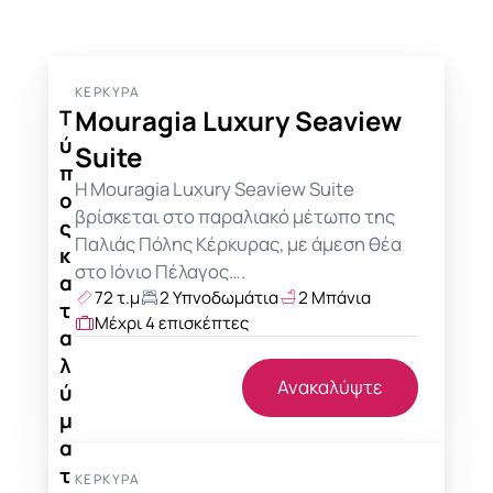
ΚΈΡΚΥΡΑ
Mouragia Luxury Seaview
Τ
ύ
Suite
π
Η Mouragia Luxury Seaview Suite
ο
βρίσκεται στο παραλιακό μέτωπο της
ς
Παλιάς Πόλης Κέρκυρας, με άμεση θέα
κ
στο Ιόνιο Πέλαγος….
α
72 τ.μ
2 Υπνοδωμάτια
2 Μπάνια
τ
Μέχρι 4 επισκέπτες
α
λ
Ανακαλύψτε
ύ
μ
α
τ
ΚΈΡΚΥΡΑ