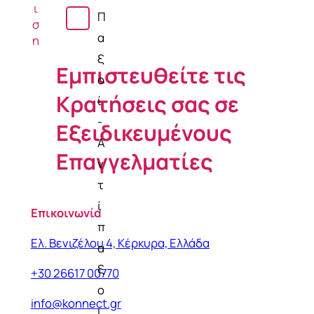
ι
σ
Π
σ
ή
α
η
ξ
Εμπιστευθείτε τις
ο
Κρατήσεις σας σε
ί
-
Εξειδικευμένους
Α
Επαγγελματίες
ν
τ
ί
Επικοινωνία
π
Ελ. Βενιζέλου 4, Κέρκυρα, Ελλάδα
α
ξ
+30 26617 00770
ο
info@konnect.gr
ι