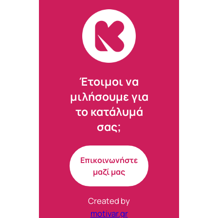
tab)
tab)
tab)
tab)
Έτοιμοι να
μιλήσουμε για
το κατάλυμά
σας;
Επικοινωνήστε
μαζί μας
Created by
motivar.gr