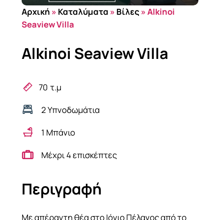
Αρχική
»
Καταλύματα
»
Βίλες
»
Alkinoi
Seaview Villa
Alkinoi Seaview Villa
70
τ.μ
2 Υπνοδωμάτια
1 Μπάνιο
Μέχρι 4 επισκέπτες
Περιγραφή
Με απέραντη θέα στο Ιόνιο Πέλαγος από το