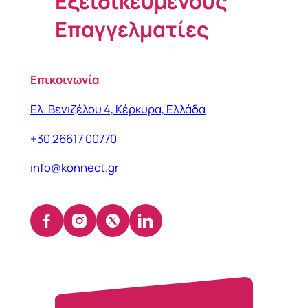
Εξειδικευμένους
Επαγγελματίες
Επικοινωνία
Ελ. Βενιζέλου 4, Κέρκυρα, Ελλάδα
+30 26617 00770
info@konnect.gr
Facebook
Instagram
X
LinkedIn
(opens
(opens
(opens
(opens
in
in
in
in
a
a
a
a
new
new
new
new