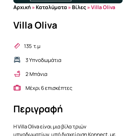
Αρχική
»
Καταλύματα
»
Βίλες
»
Villa Oliva
Villa Oliva
135
τ.μ
3 Υπνοδωμάτια
2 Μπάνια
Μέχρι 6 επισκέπτες
Περιγραφή
Η Villa Oliva είναι μια βίλα τριών
υπνοδωματίων, υπό διαχείριση Konnect, με