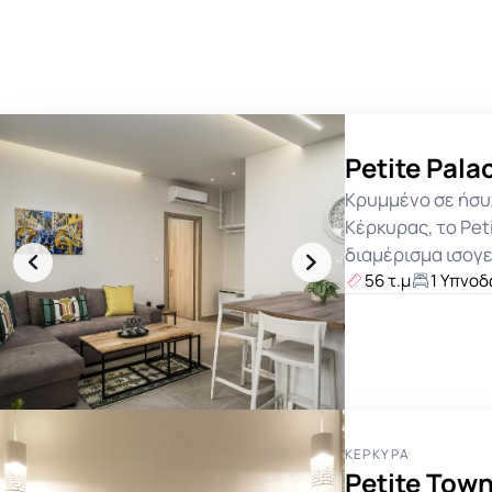
Petite Pal
Κρυμμένο σε ήσυ
Κέρκυρας, το Pet
διαμέρισμα ισογεί
56 τ.μ
1 Υπνο
ΚΈΡΚΥΡΑ
Petite Town