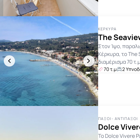
ΚΈΡΚΥΡΑ
The Seavie
Στον Ίψο, παραλ
Κέρκυρα, το The 
διαμέρισμα 70 τ.
70 τ.μ
2 Υπνο
ΠΑΞΟΊ- ΑΝΤΊΠΑΞΟΙ
Dolce Viver
Το Dolce Vivere 