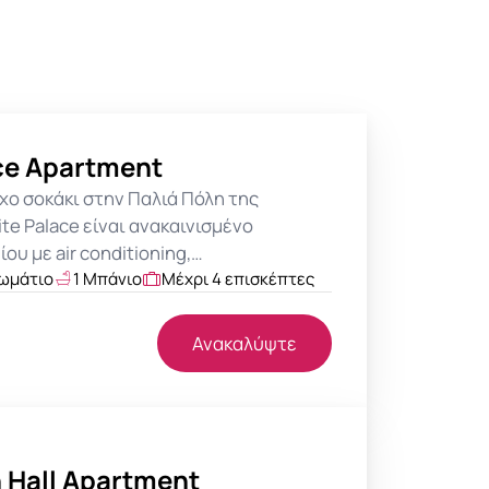
ace Apartment
χο σοκάκι στην Παλιά Πόλη της
ite Palace είναι ανακαινισμένο
ου με air conditioning,…
δωμάτιο
1 Μπάνιο
Μέχρι 4 επισκέπτες
Ανακαλύψτε
 Hall Apartment