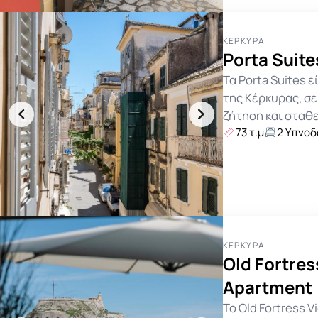
ΚΈΡΚΥΡΑ
Porta Suite
Τα Porta Suites 
της Κέρκυρας, σ
ζήτηση και σταθ
73 τ.μ
2 Υπνοδ
ΚΈΡΚΥΡΑ
Old Fortres
Apartment
Το Old Fortress 