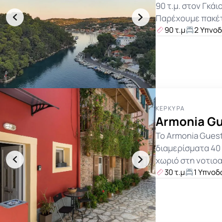
90 τ.μ. στον Γκάι
Παρέχουμε πακέ
90 τ.μ
2 Υπνο
ΚΈΡΚΥΡΑ
Armonia G
Το Armonia Gues
διαμερίσματα 40 
χωριό στη νοτιοα
30 τ.μ
1 Υπνοδ