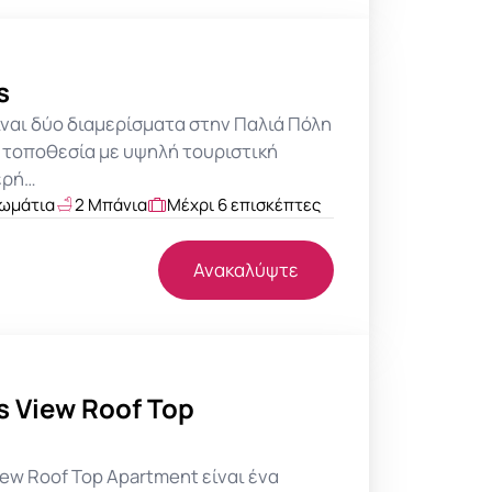
s
είναι δύο διαμερίσματα στην Παλιά Πόλη
ε τοποθεσία με υψηλή τουριστική
ερή…
ωμάτια
2 Μπάνια
Μέχρι 6 επισκέπτες
Ανακαλύψτε
s View Roof Top
View Roof Top Apartment είναι ένα