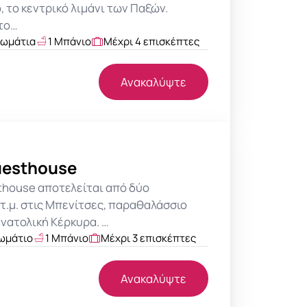
ο, το κεντρικό λιμάνι των Παξών.
το…
δωμάτια
1 Μπάνιο
Μέχρι 4 επισκέπτες
Ανακαλύψτε
uesthouse
thouse αποτελείται από δύο
τ.μ. στις Μπενίτσες, παραθαλάσσιο
νατολική Κέρκυρα. …
ωμάτιο
1 Μπάνιο
Μέχρι 3 επισκέπτες
Ανακαλύψτε