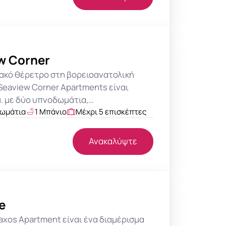
w Corner
ιακό θέρετρο στη βορειοανατολική
Seaview Corner Apartments είναι
μ. με δύο υπνοδωμάτια,…
δωμάτια
1 Μπάνιο
Μέχρι 5 επισκέπτες
Ανακαλύψτε
e
Paxos Apartment είναι ένα διαμέρισμα