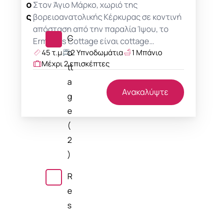
ο
Στον Άγιο Μάρκο, χωριό της
ς
βορειοανατολικής Κέρκυρας σε κοντινή
απόσταση από την παραλία Ίψου, το
C
Ermioni's Cottage είναι cottage…
o
45 τ.μ
2 Υπνοδωμάτια
1 Μπάνιο
Μέχρι 2 επισκέπτες
tt
a
Ανακαλύψτε
g
e
(
2
)
R
e
s