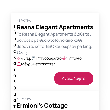
ΚΈΡΚΥΡΑ
Reana Elegant Apartments
Τ
ύ
Το Reana Elegant Apartments διαθέτει
π
μονάδες με θέα στο Ιόνιο από κάθε
ο
βεράντα, κήπο, BBQ και δωρεάν parking.
ς
Όλες…
κ
48 τ.μ
1 Υπνοδωμάτιο
1 Μπάνιο
α
Μέχρι 4 επισκέπτες
τ
α
Ανακαλύψτε
λ
ύ
μ
ΚΈΡΚΥΡΑ
α
Ermioni’s Cottage
τ