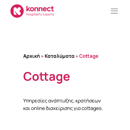
Skip
to
content
Αρχική
»
Καταλύματα
»
Cottage
Cottage
Υπηρεσίες ανάπτυξης, κρατήσεων
και online διαχείρισης για cottages.