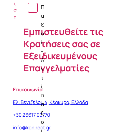
ι
σ
Π
σ
ή
α
η
ξ
Εμπιστευθείτε τις
ο
Κρατήσεις σας σε
ί
-
Εξειδικευμένους
Α
Επαγγελματίες
ν
τ
ί
Επικοινωνία
π
Ελ. Βενιζέλου 4, Κέρκυρα, Ελλάδα
α
ξ
+30 26617 00770
ο
info@konnect.gr
ι