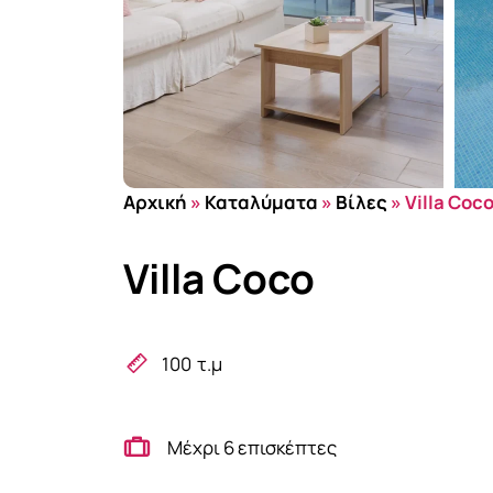
Αρχική
»
Καταλύματα
»
Βίλες
»
Villa Coc
Villa Coco
100
τ.μ
Μέχρι 6 επισκέπτες