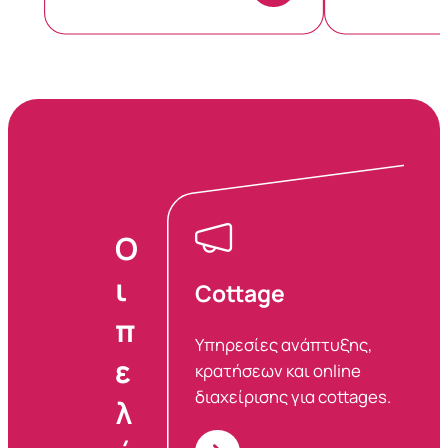
Ο
ι
Cottage
π
Υπηρεσίες ανάπτυξης,
ε
κρατήσεων και online
διαχείρισης για cottages.
λ