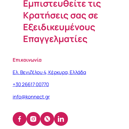
Εμπιστευθείτε τις
Κρατήσεις σας σε
Εξειδικευμένους
Επαγγελματίες
Επικοινωνία
Ελ. Βενιζέλου 4, Κέρκυρα, Ελλάδα
+30 26617 00770
info@konnect.gr
Facebook
Instagram
X
LinkedIn