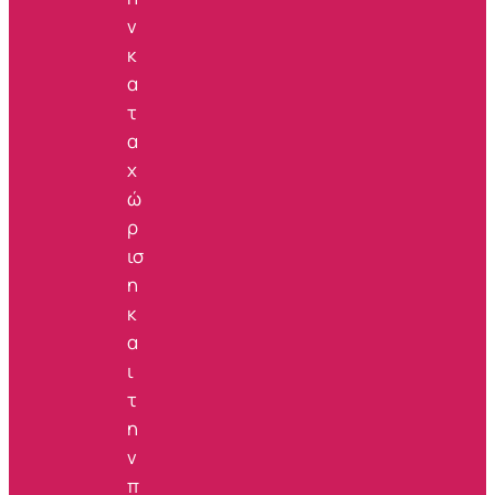
ν
κ
α
τ
α
χ
ώ
ρ
ισ
η
κ
α
ι
τ
η
ν
π