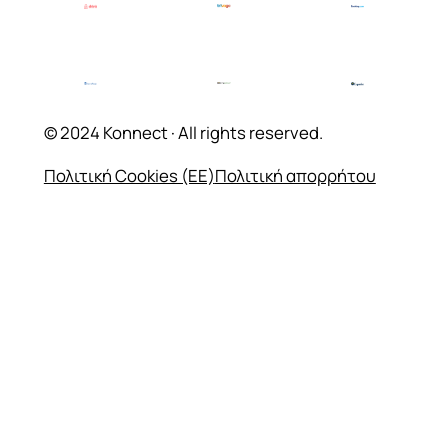
© 2024 Konnect · All rights reserved.
Πολιτική Cookies (ΕΕ)
Πολιτική απορρήτου