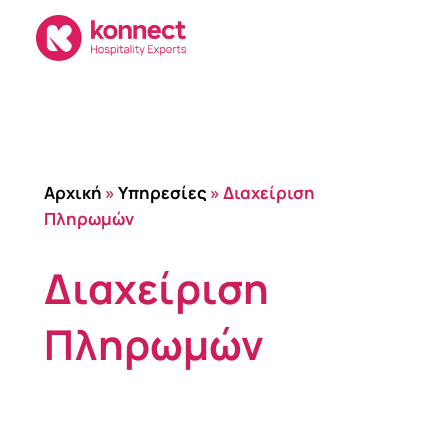
Skip
to
content
Αρχική
»
Υπηρεσίες
»
Διαχείριση
Πληρωμών
Διαχείριση
Πληρωμών