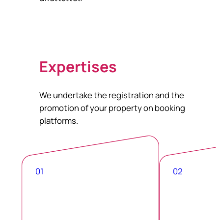
Expertises
We undertake the registration and the
promotion of your property on booking
platforms.
01
02