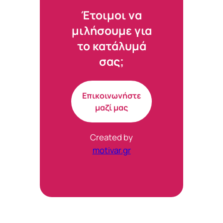
Έτοιμοι να
μιλήσουμε για
το κατάλυμά
σας;
Επικοινωνήστε
μαζί μας
Created by
motivar.gr