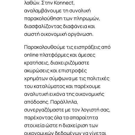
λαθών. Στην Konnect,
αναλαμβάνουμε τη συνολική
παρακολούθηση των πληρωμών,
διασφαλίζοντας διαφάνεια και
σωστή οικονομική οργάνωση.
Παρακολουθούμε τις εισπράξεις από
online πλατφόρμες και άμεσες
κρατήσεις, διαχειριζόμαστε
ακυρώσεις και επιστροφές
χρημάτων σύμφωνα με τις πολιτικές
του καταλύματος και παρέχουμε
αναλυτική εικόνα της οικονομικής
απόδοσης. Παράλληλα,
συνεργαζόμαστε με τον λογιστή σας,
παρέχοντας όλα τα απαραίτητα
στοιχεία ώστε η διαχείριση των
οικονομικών δεδομένων να γίνεται