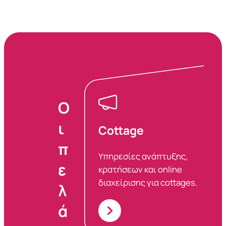
Ο
ι
Cottage
π
Υπηρεσίες ανάπτυξης,
ε
κρατήσεων και online
διαχείρισης για cottages.
λ
ά