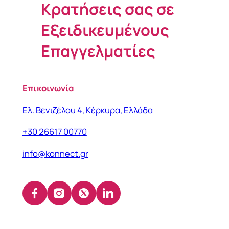
Κρατήσεις σας σε
Εξειδικευμένους
Επαγγελματίες
Επικοινωνία
Ελ. Βενιζέλου 4, Κέρκυρα, Ελλάδα
+30 26617 00770
info@konnect.gr
Facebook
Instagram
X
LinkedIn
(opens
(opens
(opens
(opens
in
in
in
in