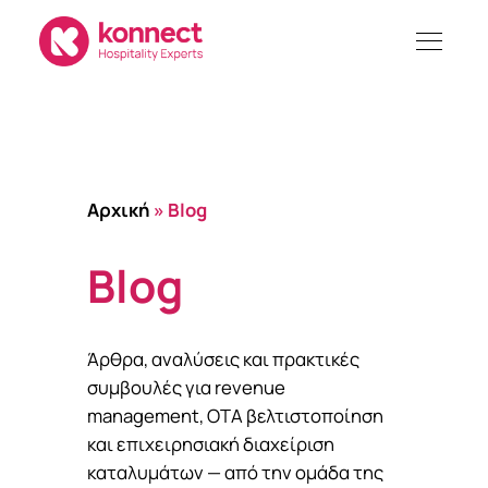
Skip
to
content
Αρχική
»
Blog
Blog
Άρθρα, αναλύσεις και πρακτικές
συμβουλές για revenue
management, OTA βελτιστοποίηση
και επιχειρησιακή διαχείριση
καταλυμάτων — από την ομάδα της